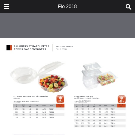
DOWNLOAD
Flo 2018
publication.pdf
97.4 MB
TABLE OF CONTENTS
Sommaire
Vaiselle / Disposable tableware
Emballages / Packagings
Articles de décoration / Decoration
items
Hygiène et sécurité / Hygiene and
security