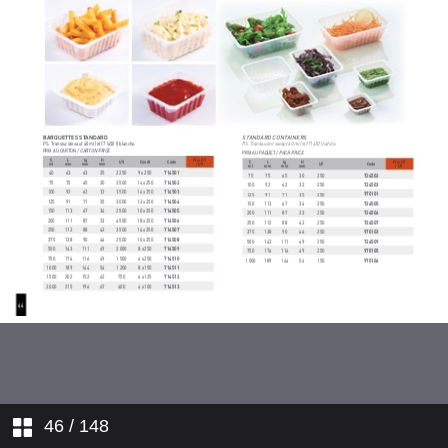
46
/ 148